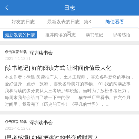
日志
好友的日志
最新发表的日志 - 第3
随便看看
页
最新发表的日志
推荐阅读的日志
读书笔记
思考感悟
点击重新加载
深圳读书会
2021-4-1 12:21
[读书笔记]
好的阅读方式 让时间价值最大化
本文作者：徐浩 阅读推广人， 土木工程师， 喜欢各种新奇的事物，
爱好健身、跑步、旅游， 喜欢各种美好的事物。 01 我的阅读故事
我和阅读的缘分要从大三考研那年说起。当时为了放松备考压力，
每周末我都会给自己放一下午的假——猫在书店里看书。在六个月
时间里，我看完了《历史的天空》《平凡的世界》， ...
点击重新加载
深圳读书会
2021-4-1 12:02
[思考感悟]
如何把读过的书变成财富？