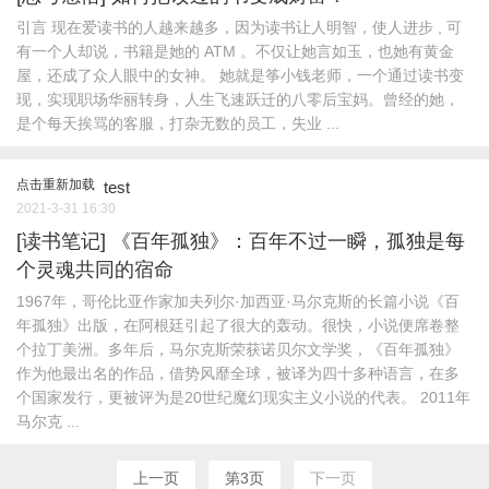
引言 现在爱读书的人越来越多，因为读书让人明智，使人进步 , 可
有一个人却说，书籍是她的 ATM 。不仅让她言如玉，也她有黄金
屋，还成了众人眼中的女神。 她就是筝小钱老师，一个通过读书变
现，实现职场华丽转身，人生飞速跃迁的八零后宝妈。曾经的她，
是个每天挨骂的客服，打杂无数的员工，失业 ...
点击重新加载
test
2021-3-31 16:30
[读书笔记]
《百年孤独》：百年不过一瞬，孤独是每
个灵魂共同的宿命
1967年，哥伦比亚作家加夫列尔·加西亚·马尔克斯的长篇小说《百
年孤独》出版，在阿根廷引起了很大的轰动。很快，小说便席卷整
个拉丁美洲。多年后，马尔克斯荣获诺贝尔文学奖，《百年孤独》
作为他最出名的作品，借势风靡全球，被译为四十多种语言，在多
个国家发行，更被评为是20世纪魔幻现实主义小说的代表。 2011年
马尔克 ...
上一页
第3页
下一页