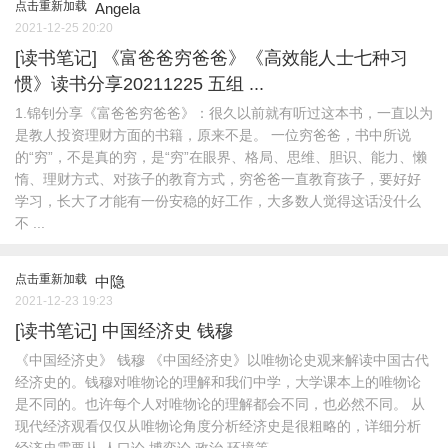
点击重新加载
Angela
2021-12-25 20:20
[读书笔记]
《富爸爸穷爸爸》《高效能人士七种习
惯》读书分享20211225 五组 ...
1.锦钊分享《富爸爸穷爸爸》：很久以前就有听过这本书，一直以为
是教人投资理财方面的书籍，原来不是。 一位穷爸爸，书中所说
的“穷”，不是真的穷，是“穷”在眼界、格局、思维、胆识、能力、懒
惰、理财方式、对孩子的教育方式，穷爸爸一直教育孩子，要好好
学习，长大了才能有一份安稳的好工作，大多数人觉得这话没什么
不 ...
点击重新加载
中隐
2021-12-23 19:23
[读书笔记]
中国经济史 钱穆
《中国经济史》 钱穆 《中国经济史》以唯物论史观来解读中国古代
经济史的。钱穆对唯物论的理解和我们中学，大学课本上的唯物论
是不同的。也许每个人对唯物论的理解都会不同，也必然不同。 从
现代经济观看仅仅从唯物论角度分析经济史是很粗略的，详细分析