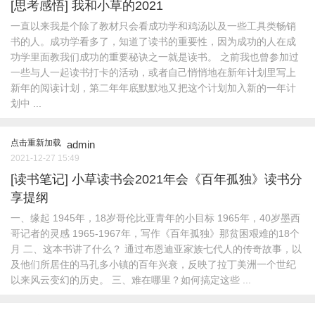
[思考感悟]
我和小草的2021
一直以来我是个除了教材只会看成功学和鸡汤以及一些工具类畅销
书的人。成功学看多了，知道了读书的重要性，因为成功的人在成
功学里面教我们成功的重要秘诀之一就是读书。 之前我也曾参加过
一些与人一起读书打卡的活动，或者自己悄悄地在新年计划里写上
新年的阅读计划，第二年年底默默地又把这个计划加入新的一年计
划中 ...
点击重新加载
admin
2021-12-27 15:49
[读书笔记]
小草读书会2021年会《百年孤独》读书分
享提纲
一、缘起 1945年，18岁哥伦比亚青年的小目标 1965年，40岁墨西
哥记者的灵感 1965-1967年，写作《百年孤独》那贫困艰难的18个
月 二、这本书讲了什么？ 通过布恩迪亚家族七代人的传奇故事，以
及他们所居住的马孔多小镇的百年兴衰，反映了拉丁美洲一个世纪
以来风云变幻的历史。 三、难在哪里？如何搞定这些 ...