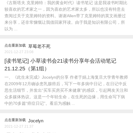
《古斯塔夫.克里姆特：我的黄金时代》读书笔记 这是我读书时期比
较喜欢的艺术家之一，因为喜欢的艺术家太多，所以也没有特意去
查阅过关于克里姆特的资料。谢谢Allen带了克里姆特的英文画册过
来分享，还非常慷慨让我借回家拜读。由于我是知识有限公司，所
以为 ...
点击重新加载
草莓老不死
2021-12-27 23:08
[读书笔记]
小草读书会21读书分享年会活动笔记
21.12.25（第1组）
一、《此生未完成》Jocelyn的分享 作者于娟上海复旦大学青年教师
在2009年12月确诊患乳腺癌后，写下一年多病中日记，在日记中反
思生活细节，并发出“买车买房买不来健康”的感叹，引起网友关注和
众多媒体热议。这是一个年轻生命，在生死的边缘，用生命写下病
中的70多篇“癌症日记”。看后为感触 ...
点击重新加载
Jocelyn
2021-12-27 21:37